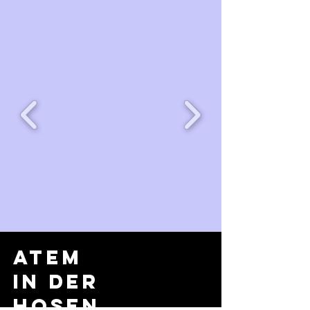
Name, Title
Breathwork Coaching starten
Atem
in der
Hosen