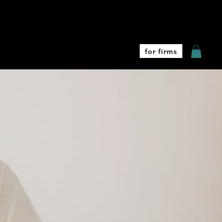
Coaching
More
for firms
e