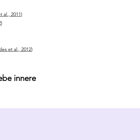
t al., 2011
)
2
)
es et al., 2012
)
ebe innere