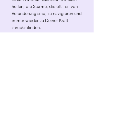
helfen, die Stürme, die oft Teil von
Veränderung sind, zu navigieren und
immer wieder zu Deiner Kraft
zurückzufinden.
Erlebe den Prozess der Veränderung
mit Neugier und Offenheit. Lass
Dich auf Dein Ikigai ein und hab
Freude daran.
Die Welt braucht Dein Leuchten.
Alles Liebe
Martina