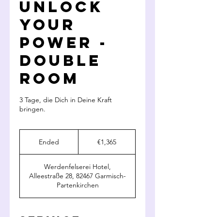
Unlock
your
power -
Double
Room
3 Tage, die Dich in Deine Kraft
bringen.
1,365
euros
Ended
E
€1,365
n
d
Werdenfelserei Hotel,
e
Alleestraße 28, 82467 Garmisch-
d
Partenkirchen