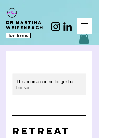
DR MARTINA
WEIFENBACH
for firms
This course can no longer be
booked.
RETREAT